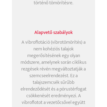
történő tömörítésre.
Alapvető szabályok
A vibroflotáció (vibrotömörítés) a
nem kohéziós talajok
megerősítésének egy olyan
módszere, amelynek során ciklikus
rezgések révén megváltoztatják a
szemcseelrendezést. Ez a
talajszemcsék sűrűbb
elrendeződését és a pórustérfogat
csökkenését eredményezi. A
vibroflotot a vezetőcsővel együtt