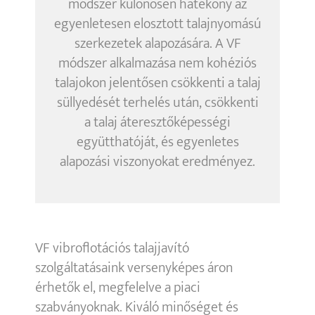
módszer különösen hatékony az
egyenletesen elosztott talajnyomású
szerkezetek alapozására. A VF
módszer alkalmazása nem kohéziós
talajokon jelentősen csökkenti a talaj
süllyedését terhelés után, csökkenti
a talaj áteresztőképességi
együtthatóját, és egyenletes
alapozási viszonyokat eredményez.
VF vibroflotációs talajjavító
szolgáltatásaink versenyképes áron
érhetők el, megfelelve a piaci
szabványoknak. Kiváló minőséget és