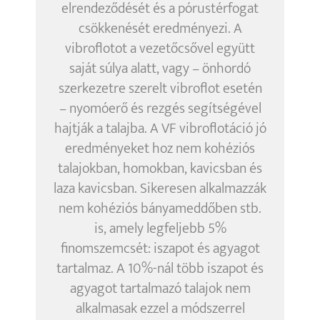
elrendeződését és a pórustérfogat
csökkenését eredményezi. A
vibroflotot a vezetőcsővel együtt
saját súlya alatt, vagy – önhordó
szerkezetre szerelt vibroflot esetén
– nyomóerő és rezgés segítségével
hajtják a talajba. A VF vibroflotáció jó
eredményeket hoz nem kohéziós
talajokban, homokban, kavicsban és
laza kavicsban. Sikeresen alkalmazzák
nem kohéziós bányameddőben stb.
is, amely legfeljebb 5%
finomszemcsét: iszapot és agyagot
tartalmaz. A 10%-nál több iszapot és
agyagot tartalmazó talajok nem
alkalmasak ezzel a módszerrel