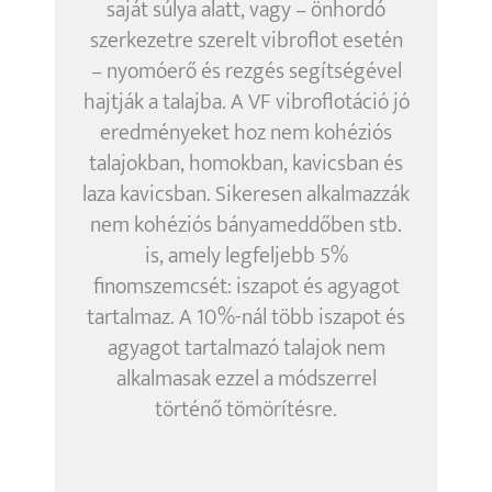
saját súlya alatt, vagy – önhordó
szerkezetre szerelt vibroflot esetén
– nyomóerő és rezgés segítségével
hajtják a talajba. A VF vibroflotáció jó
eredményeket hoz nem kohéziós
talajokban, homokban, kavicsban és
laza kavicsban. Sikeresen alkalmazzák
nem kohéziós bányameddőben stb.
is, amely legfeljebb 5%
finomszemcsét: iszapot és agyagot
tartalmaz. A 10%-nál több iszapot és
agyagot tartalmazó talajok nem
alkalmasak ezzel a módszerrel
történő tömörítésre.