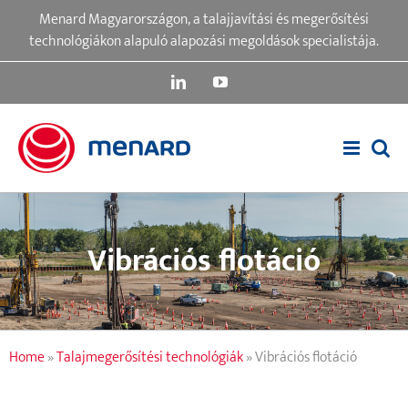
Skip
Menard Magyarországon, a talajjavítási és megerősítési
to
technológiákon alapuló alapozási megoldások specialistája.
content
LinkedIn
YouTube
Vibrációs flotáció
Home
»
Talajmegerősítési technológiák
»
Vibrációs flotáció