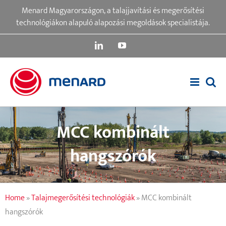
Skip
Menard Magyarországon, a talajjavítási és megerősítési
to
technológiákon alapuló alapozási megoldások specialistája.
content
LinkedIn
YouTube
MCC kombinált
hangszórók
Home
»
Talajmegerősítési technológiák
»
MCC kombinált
hangszórók