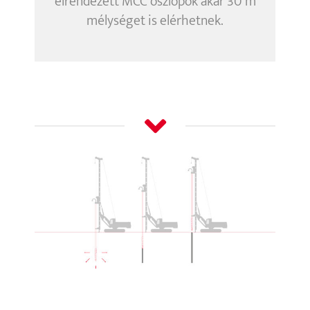
elrendezett MCC oszlopok akár 30 m
mélységet is elérhetnek.