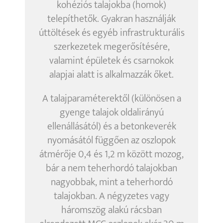
kohéziós talajokba (homok)
telepíthetők. Gyakran használják
úttöltések és egyéb infrastrukturális
szerkezetek megerősítésére,
valamint épületek és csarnokok
alapjai alatt is alkalmazzák őket.
A talajparaméterektől (különösen a
gyenge talajok oldalirányú
ellenállásától) és a betonkeverék
nyomásától függően az oszlopok
átmérője 0,4 és 1,2 m között mozog,
bár a nem teherhordó talajokban
nagyobbak, mint a teherhordó
talajokban. A négyzetes vagy
háromszög alakú rácsban